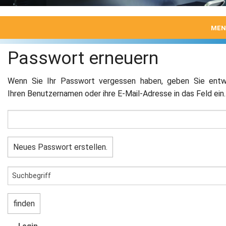
MEN
Start
Passwort erneuern
Produkte
Wenn Sie Ihr Passwort vergessen haben, geben Sie ent
Ihren Benutzernamen oder ihre E-Mail-Adresse in das Feld ein.
Produktwelten
Leistungen
Unternehmen
Impressum, Datenschutz